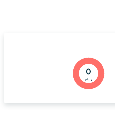
0
Wins