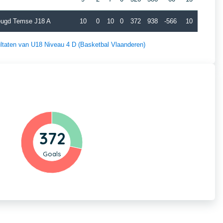
eugd Temse J18 A
10
0
10
0
372
938
-566
10
sultaten van U18 Niveau 4 D (Basketbal Vlaanderen)
372
Goals