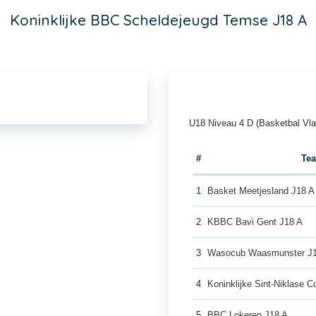
Koninklijke BBC Scheldejeugd Temse J18 A
U18 Niveau 4 D (Basketbal Vl
#
Te
1
Basket Meetjesland J18 A
2
KBBC Bavi Gent J18 A
3
Wasocub Waasmunster J
4
Koninklijke Sint-Niklase 
5
BBC Lokeren J18 A