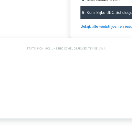
6
Koninklijke BBC Scheldej
Bekijk alle wedstrijden en re
STATS: KONINKLIJKE BBC SCHELDEJEUGD TEMSE J18 A