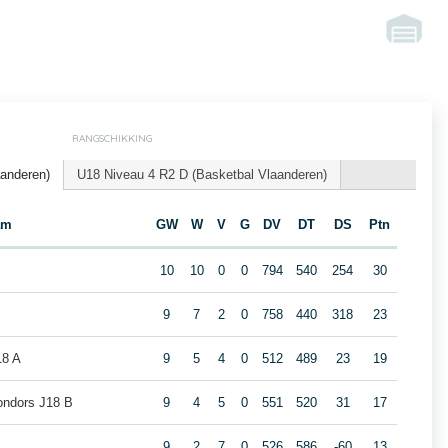
RANGSCHIKKING
aanderen)
U18 Niveau 4 R2 D (Basketbal Vlaanderen)
am
GW
W
V
G
DV
DT
DS
Ptn
10
10
0
0
794
540
254
30
9
7
2
0
758
440
318
23
18 A
9
5
4
0
512
489
23
19
Condors J18 B
9
4
5
0
551
520
31
17
9
2
7
0
526
586
-60
13