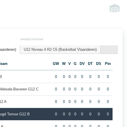
RANGSCHIKKING
laanderen)
U12 Niveau 4 R2 C6 (Basketbal Vlaanderen)
Team
GW
W
V
G
DV
DT
DS
Ptn
 B
0
0
0
0
0
0
0
0
 Melsele-Beveren G12 C
0
0
0
0
0
0
0
0
12 A
0
0
0
0
0
0
0
0
jeugd Temse G12 B
0
0
0
0
0
0
0
0
 A
0
0
0
0
0
0
0
0