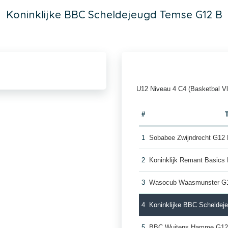
Koninklijke BBC Scheldejeugd Temse G12 B
U12 Niveau 4 C4 (Basketbal V
#
1
Sobabee Zwijndrecht G12
2
Koninklijk Remant Basics
3
Wasocub Waasmunster G
4
Koninklijke BBC Schelde
5
BBC Wuitens Hamme G12