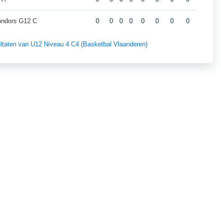
Condors G12 C
0
0
0
0
0
0
0
0
sultaten van U12 Niveau 4 C4 (Basketbal Vlaanderen)