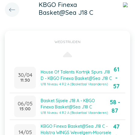
KBGO Finexa
Basket@Sea J18 C
WEDSTRIJDEN
61
House Of Talents Kortrijk Spurs J18
30/04
-
D - KBGO Finexa Basket@Sea J18 C
11:30
U18 Niveau 4 R2 A (Basketbal Vlaanderen)
57
Basket Sijsele J18 A - KBGO
58 -
06/05
Finexa Basket@Sea J18 C
15:00
87
U18 Niveau 4 R2 A (Basketbal Vlaanderen)
47
KBGO Finexa Basket@Sea J18 C -
14/05
Holstra WINGS Wevelgem-Moorsele