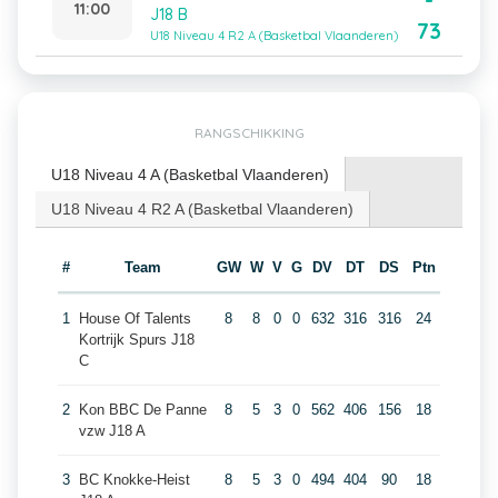
-
11:00
J18 B
73
U18 Niveau 4 R2 A (Basketbal Vlaanderen)
RANGSCHIKKING
U18 Niveau 4 A (Basketbal Vlaanderen)
U18 Niveau 4 R2 A (Basketbal Vlaanderen)
#
Team
GW
W
V
G
DV
DT
DS
Ptn
1
House Of Talents
8
8
0
0
632
316
316
24
Kortrijk Spurs J18
C
2
Kon BBC De Panne
8
5
3
0
562
406
156
18
vzw J18 A
3
BC Knokke-Heist
8
5
3
0
494
404
90
18