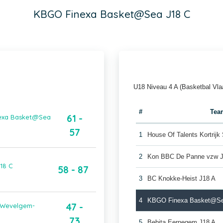
KBGO Finexa Basket@Sea J18 C
U18 Niveau 4 A (Basketbal Vla
#
Tea
61 -
inexa Basket@Sea
57
1
House Of Talents Kortrijk
2
Kon BBC De Panne vzw J
18 C
58 - 87
3
BC Knokke-Heist J18 A
4
KBGO Finexa Basket@Se
47 -
 Wevelgem-
73
5
Bebita Eernegem J18 A