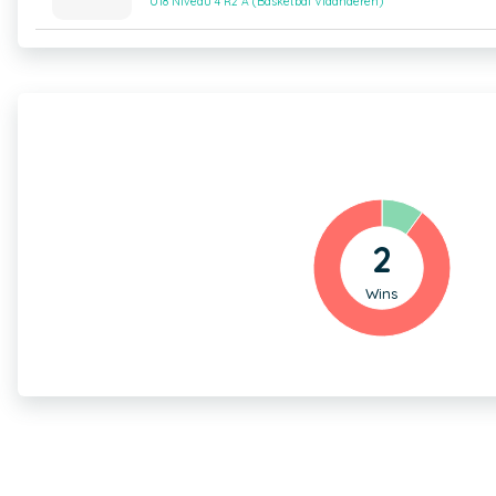
U18 Niveau 4 R2 A (Basketbal Vlaanderen)
2
Wins