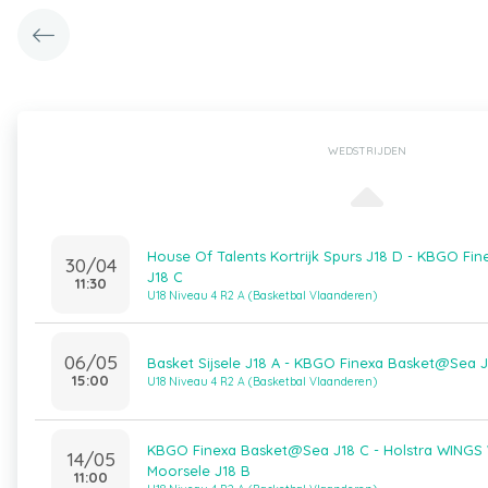
WEDSTRIJDEN
House Of Talents Kortrijk Spurs J18 D - KBGO F
30/04
J18 C
11:30
U18 Niveau 4 R2 A (Basketbal Vlaanderen)
06/05
Basket Sijsele J18 A - KBGO Finexa Basket@Sea J
15:00
U18 Niveau 4 R2 A (Basketbal Vlaanderen)
KBGO Finexa Basket@Sea J18 C - Holstra WINGS
14/05
Moorsele J18 B
11:00