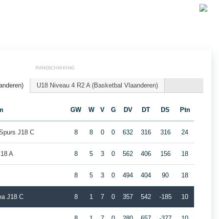
RANGSCHIKKING
anderen)
U18 Niveau 4 R2 A (Basketbal Vlaanderen)
m
GW
W
V
G
DV
DT
DS
Ptn
 Spurs J18 C
8
8
0
0
632
316
316
24
18 A
8
5
3
0
562
406
156
18
8
5
3
0
494
404
90
18
a J18 C
8
1
7
0
357
542
-185
10
8
1
7
0
280
657
-377
10