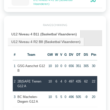
50
U12 Niveau 4 R2 B8 (Basketbal
Vlaanderen)
RANGSCHIKKING
U12 Niveau 4 B11 (Basketbal Vlaanderen)
U12 Niveau 4 R2 B8 (Basketbal Vlaanderen)
#
Team
GW
W
V
G
DV
DT
DS
Ptn
1
GSG Aarschot G12
10
10
0
0
656
351
305
30
B
2
2B|SAFE Tienen
10
6
4
0
497
435
62
22
G12 A
3
BC Machelen-
10
5
5
0
496
505
-9
20
Diegem G12 A