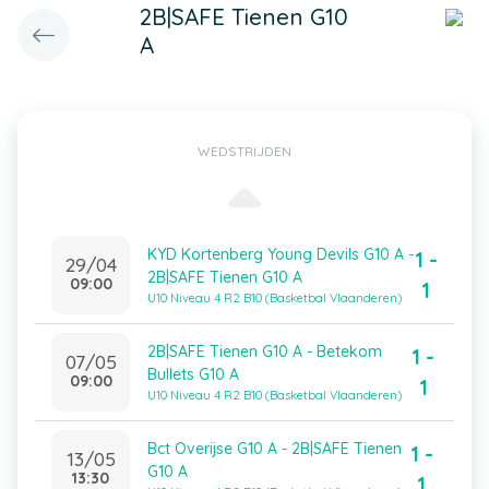
2B|SAFE Tienen G10
A
WEDSTRIJDEN
KYD Kortenberg Young Devils G10 A -
1 -
29/04
2B|SAFE Tienen G10 A
09:00
1
U10 Niveau 4 R2 B10 (Basketbal Vlaanderen)
2B|SAFE Tienen G10 A - Betekom
1 -
07/05
Bullets G10 A
09:00
1
U10 Niveau 4 R2 B10 (Basketbal Vlaanderen)
Bct Overijse G10 A - 2B|SAFE Tienen
1 -
13/05
G10 A
13:30
1