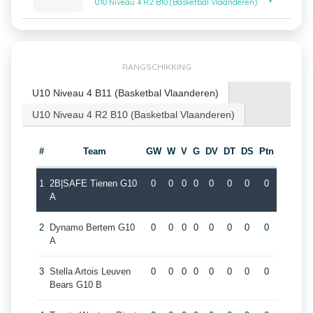
U10 Niveau 4 R2 B10 (Basketbal Vlaanderen)
RANGSCHIKKING
U10 Niveau 4 B11 (Basketbal Vlaanderen)
U10 Niveau 4 R2 B10 (Basketbal Vlaanderen)
#
Team
GW
W
V
G
DV
DT
DS
Ptn
1
2B|SAFE Tienen G10
0
0
0
0
0
0
0
0
A
2
Dynamo Bertem G10
0
0
0
0
0
0
0
0
A
3
Stella Artois Leuven
0
0
0
0
0
0
0
0
Bears G10 B