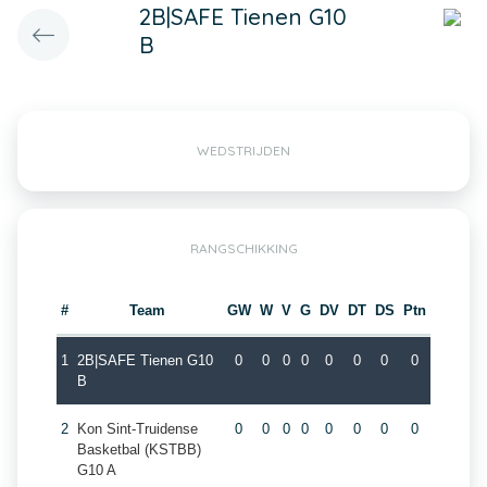
2B|SAFE Tienen G10
B
WEDSTRIJDEN
RANGSCHIKKING
#
Team
GW
W
V
G
DV
DT
DS
Ptn
1
2B|SAFE Tienen G10
0
0
0
0
0
0
0
0
B
2
Kon Sint-Truidense
0
0
0
0
0
0
0
0
Basketbal (KSTBB)
G10 A