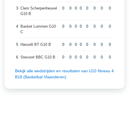
3
Clem Scherpenheuvel
0
0
0
0
0
0
0
0
G10 B
4
Basket Lummen G10
0
0
0
0
0
0
0
0
C
5
Hasselt BT G10 B
0
0
0
0
0
0
0
0
6
Stevoort BBC G10 B
0
0
0
0
0
0
0
0
Bekijk alle wedstrijden en resultaten van U10 Niveau 4
B18 (Basketbal Vlaanderen)