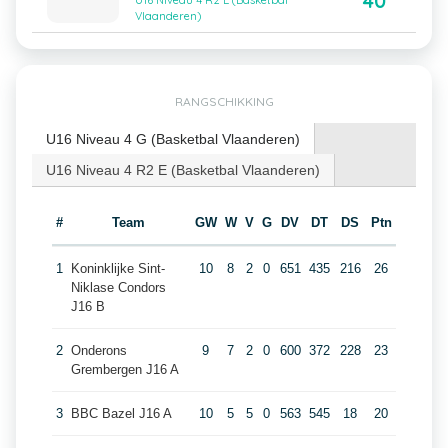
40
U16 Niveau 4 R2 E (Basketbal
Vlaanderen)
RANGSCHIKKING
U16 Niveau 4 G (Basketbal Vlaanderen)
U16 Niveau 4 R2 E (Basketbal Vlaanderen)
#
Team
GW
W
V
G
DV
DT
DS
Ptn
1
Koninklijke Sint-
10
8
2
0
651
435
216
26
Niklase Condors
J16 B
2
Onderons
9
7
2
0
600
372
228
23
Grembergen J16 A
3
BBC Bazel J16 A
10
5
5
0
563
545
18
20