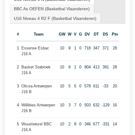
BBC As OEFEN (Basketbal Vlaanderen)
U16 Niveau 4 R2 F (Basketbal Vlaanderen)
#
Team
GW
W
V
G
DV
DT
DS
Ptn
1
Essense Esbac
10
9
1
0
718
347
371
28
J16 A
2
Basket Stabroek
10
9
1
0
804
413
391
28
J16 A
3
Olicsa Antwerpen
10
5
5
0
578
611
-33
20
J16 B
4
Willibies Antwerpen
10
3
7
0
503
632
-129
16
J16 B
5
Wuustwezel BBC
10
2
8
0
346
677
-331
14
J16 A