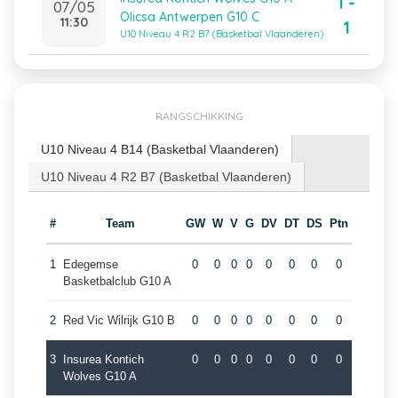
1 -
07/05
Olicsa Antwerpen G10 C
11:30
1
U10 Niveau 4 R2 B7 (Basketbal Vlaanderen)
RANGSCHIKKING
U10 Niveau 4 B14 (Basketbal Vlaanderen)
U10 Niveau 4 R2 B7 (Basketbal Vlaanderen)
#
Team
GW
W
V
G
DV
DT
DS
Ptn
1
Edegemse
0
0
0
0
0
0
0
0
Basketbalclub G10 A
2
Red Vic Wilrijk G10 B
0
0
0
0
0
0
0
0
3
Insurea Kontich
0
0
0
0
0
0
0
0
Wolves G10 A