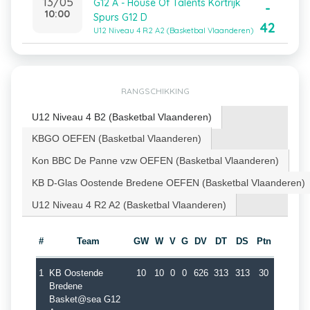
13/05
G12 A - House Of Talents Kortrijk
-
10:00
Spurs G12 D
42
U12 Niveau 4 R2 A2 (Basketbal Vlaanderen)
RANGSCHIKKING
U12 Niveau 4 B2 (Basketbal Vlaanderen)
KBGO OEFEN (Basketbal Vlaanderen)
Kon BBC De Panne vzw OEFEN (Basketbal Vlaanderen)
KB D-Glas Oostende Bredene OEFEN (Basketbal Vlaanderen)
U12 Niveau 4 R2 A2 (Basketbal Vlaanderen)
#
Team
GW
W
V
G
DV
DT
DS
Ptn
1
KB Oostende
10
10
0
0
626
313
313
30
Bredene
Basket@sea G12