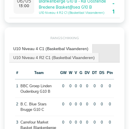
06/05
Blankenberge G10 B - KB Oostende
-
13:00
Bredene Basket@sea G10 B
1
U10 Niveau 4 R2 C1 (Basketbal Vlaanderen)
RANGSCHIKKING
U10 Niveau 4 C1 (Basketbal Vlaanderen)
U10 Niveau 4 R2 C1 (Basketbal Vlaanderen)
#
Team
GW
W
V
G
DV
DT
DS
Ptn
1
BBC Groep Linden
0
0
0
0
0
0
0
0
Oudenburg G10 B
2
B.C. Blue Stars
0
0
0
0
0
0
0
0
Brugge G10 C
3
Carrefour Market
0
0
0
0
0
0
0
0
Basket Blankenberge