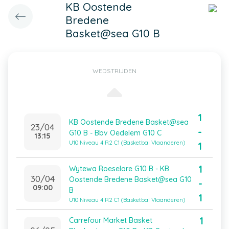
KB Oostende
Bredene
Basket@sea G10 B
WEDSTRIJDEN
1
KB Oostende Bredene Basket@sea
23/04
-
G10 B - Bbv Oedelem G10 C
13:15
U10 Niveau 4 R2 C1 (Basketbal Vlaanderen)
1
1
Wytewa Roeselare G10 B - KB
30/04
Oostende Bredene Basket@sea G10
-
09:00
B
1
U10 Niveau 4 R2 C1 (Basketbal Vlaanderen)
1
Carrefour Market Basket