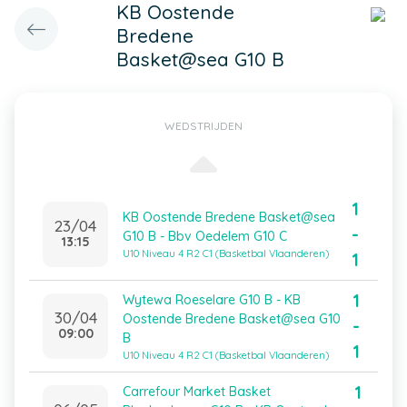
KB Oostende
Bredene
Basket@sea G10 B
WEDSTRIJDEN
1
KB Oostende Bredene Basket@sea
23/04
-
G10 B - Bbv Oedelem G10 C
13:15
U10 Niveau 4 R2 C1 (Basketbal Vlaanderen)
1
1
Wytewa Roeselare G10 B - KB
30/04
Oostende Bredene Basket@sea G10
-
09:00
B
1
U10 Niveau 4 R2 C1 (Basketbal Vlaanderen)
1
Carrefour Market Basket