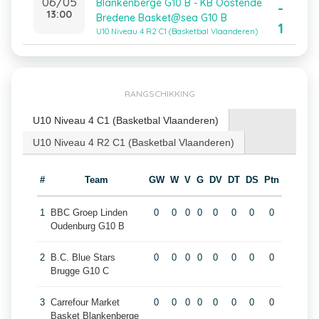
06/05
Blankenberge G10 B - KB Oostende
-
13:00
Bredene Basket@sea G10 B
1
U10 Niveau 4 R2 C1 (Basketbal Vlaanderen)
RANGSCHIKKING
U10 Niveau 4 C1 (Basketbal Vlaanderen)
U10 Niveau 4 R2 C1 (Basketbal Vlaanderen)
#
Team
GW
W
V
G
DV
DT
DS
Ptn
1
BBC Groep Linden
0
0
0
0
0
0
0
0
Oudenburg G10 B
2
B.C. Blue Stars
0
0
0
0
0
0
0
0
Brugge G10 C
3
Carrefour Market
0
0
0
0
0
0
0
0
Basket Blankenberge