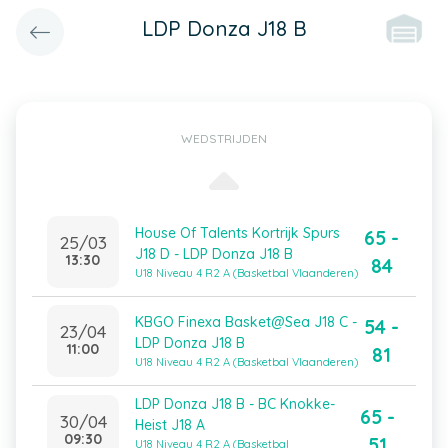
LDP Donza J18 B
WEDSTRIJDEN
House Of Talents Kortrijk Spurs
65 -
25/03
J18 D - LDP Donza J18 B
13:30
84
U18 Niveau 4 R2 A (Basketbal Vlaanderen)
KBGO Finexa Basket@Sea J18 C -
54 -
23/04
LDP Donza J18 B
11:00
81
U18 Niveau 4 R2 A (Basketbal Vlaanderen)
LDP Donza J18 B - BC Knokke-
65 -
30/04
Heist J18 A
09:30
51
U18 Niveau 4 R2 A (Basketbal