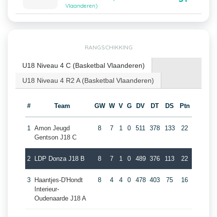
Vlaanderen)
RANGSCHIKKING
U18 Niveau 4 C (Basketbal Vlaanderen)
U18 Niveau 4 R2 A (Basketbal Vlaanderen)
#
Team
GW
W
V
G
DV
DT
DS
Ptn
1
Amon Jeugd
8
7
1
0
511
378
133
22
Gentson J18 C
2
LDP Donza J18 B
8
7
1
0
489
376
113
22
3
Haantjes-D'Hondt
8
4
4
0
478
403
75
16
Interieur-
Oudenaarde J18 A