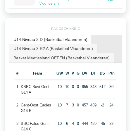
Vlaanderen)
RANGSCHIKKING
U14 Niveau 3 D (Basketbal Vlaanderen)
U14 Niveau 3 R2 A (Basketbal Vlaanderen)
Basket Meetjesland OEFEN (Basketbal Vlaanderen)
#
Team
GW
W
V
G
DV
DT
DS
Ptn
1
KBBC Bavi Gent
10
10
0
0
855
343
512
30
G14 A
2
Gent-Oost Eagles
10
7
3
0
457
459
-2
24
G14 B
3
BBC Falco Gent
10
6
4
0
444
489
-45
22
G14 C