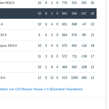
len M19 A
10
8
2
0
776
531
245
26
10
8
2
0
841
594
247
26
 A
10
6
4
0
651
698
-47
22
M19 A
9
6
3
0
664
576
88
21
 Spurs M19 A
10
4
6
0
575
691
-116
18
11
3
8
0
572
711
-139
17
10
1
9
0
484
692
-208
12
19 A
12
0
12
0
523
1005
-482
12
sultaten van U19 Meisjes Niveau 1 A (Basketbal Vlaanderen)