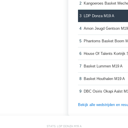
2
Kangoeroes Basket Meche
3
LDP Donza M19 A
4
Amon Jeugd Gentson M19
5
Phantoms Basket Boom 
6
House Of Talents Kortrijk
7
Basket Lummen M19 A
8
Basket Houthalen M19 A
9
DBC Osiris Okapi Aalst M
Bekijk alle wedstrijden en re
STATS: LDP DONZA M19 A