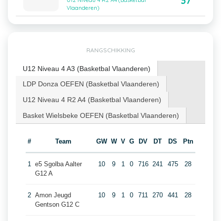
37
U12 Niveau 4 R2 A4 (Basketbal
Vlaanderen)
RANGSCHIKKING
U12 Niveau 4 A3 (Basketbal Vlaanderen)
LDP Donza OEFEN (Basketbal Vlaanderen)
U12 Niveau 4 R2 A4 (Basketbal Vlaanderen)
Basket Wielsbeke OEFEN (Basketbal Vlaanderen)
#
Team
GW
W
V
G
DV
DT
DS
Ptn
1
e5 Sgolba Aalter
10
9
1
0
716
241
475
28
G12 A
2
Amon Jeugd
10
9
1
0
711
270
441
28
Gentson G12 C