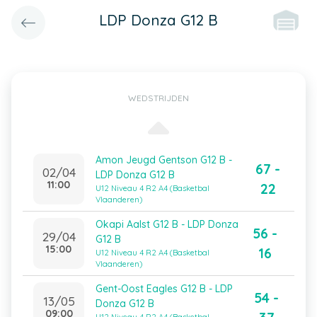
LDP Donza G12 B
WEDSTRIJDEN
Amon Jeugd Gentson G12 B -
67 -
02/04
LDP Donza G12 B
11:00
22
U12 Niveau 4 R2 A4 (Basketbal
Vlaanderen)
Okapi Aalst G12 B - LDP Donza
56 -
29/04
G12 B
15:00
16
U12 Niveau 4 R2 A4 (Basketbal
Vlaanderen)
Gent-Oost Eagles G12 B - LDP
54 -
13/05
Donza G12 B
09:00