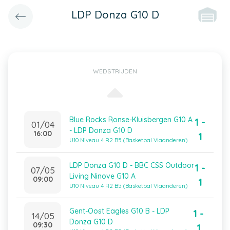
LDP Donza G10 D
WEDSTRIJDEN
Blue Rocks Ronse-Kluisbergen G10 A
1 -
01/04
- LDP Donza G10 D
16:00
1
U10 Niveau 4 R2 B5 (Basketbal Vlaanderen)
LDP Donza G10 D - BBC CSS Outdoor
1 -
07/05
Living Ninove G10 A
09:00
1
U10 Niveau 4 R2 B5 (Basketbal Vlaanderen)
Gent-Oost Eagles G10 B - LDP
1 -
14/05
Donza G10 D
09:30
1