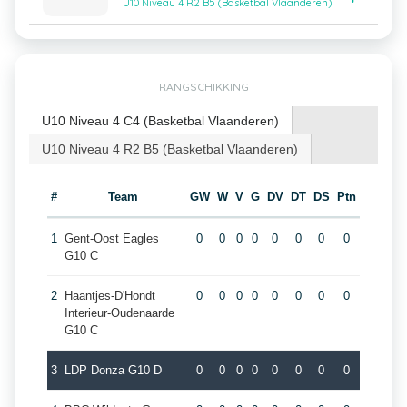
U10 Niveau 4 R2 B5 (Basketbal Vlaanderen)
RANGSCHIKKING
U10 Niveau 4 C4 (Basketbal Vlaanderen)
U10 Niveau 4 R2 B5 (Basketbal Vlaanderen)
#
Team
GW
W
V
G
DV
DT
DS
Ptn
1
Gent-Oost Eagles
0
0
0
0
0
0
0
0
G10 C
2
Haantjes-D'Hondt
0
0
0
0
0
0
0
0
Interieur-Oudenaarde
G10 C
3
LDP Donza G10 D
0
0
0
0
0
0
0
0