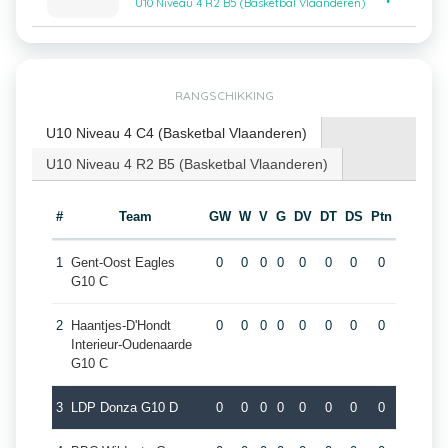
U10 Niveau 4 R2 B5 (Basketbal Vlaanderen)
RANGSCHIKKING
U10 Niveau 4 C4 (Basketbal Vlaanderen)
U10 Niveau 4 R2 B5 (Basketbal Vlaanderen)
#
Team
GW
W
V
G
DV
DT
DS
Ptn
1
Gent-Oost Eagles
0
0
0
0
0
0
0
0
G10 C
2
Haantjes-D'Hondt
0
0
0
0
0
0
0
0
Interieur-Oudenaarde
G10 C
3
LDP Donza G10 D
0
0
0
0
0
0
0
0