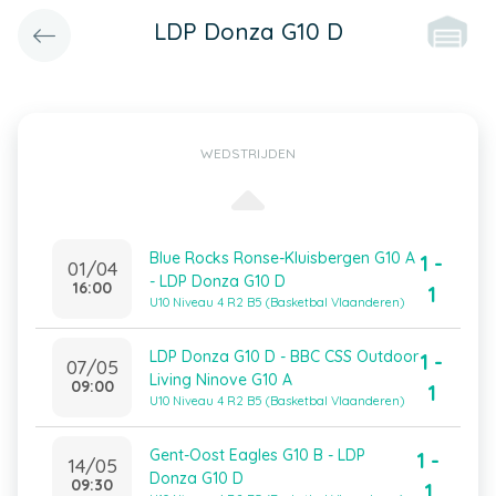
LDP Donza G10 D
WEDSTRIJDEN
Blue Rocks Ronse-Kluisbergen G10 A
1 -
01/04
- LDP Donza G10 D
16:00
1
U10 Niveau 4 R2 B5 (Basketbal Vlaanderen)
LDP Donza G10 D - BBC CSS Outdoor
1 -
07/05
Living Ninove G10 A
09:00
1
U10 Niveau 4 R2 B5 (Basketbal Vlaanderen)
Gent-Oost Eagles G10 B - LDP
1 -
14/05
Donza G10 D
09:30
1