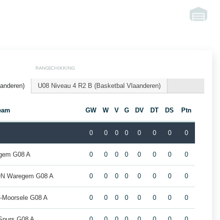
RANGSCHIKKING
aanderen)
U08 Niveau 4 R2 B (Basketbal Vlaanderen)
eam
GW
W
V
G
DV
DT
DS
Ptn
0
0
0
0
0
0
0
0
egem G08 A
0
0
0
0
0
0
0
0
ION Waregem G08 A
0
0
0
0
0
0
0
0
-Moorsele G08 A
0
0
0
0
0
0
0
0
 Spurs G08 A
0
0
0
0
0
0
0
0