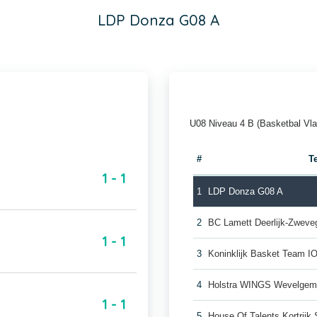
LDP Donza G08 A
U08 Niveau 4 B (Basketbal Vl
#
T
1 - 1
1
LDP Donza G08 A
2
BC Lamett Deerlijk-Zwev
1 - 1
3
Koninklijk Basket Team 
4
Holstra WINGS Wevelgem
1 - 1
5
House Of Talents Kortrijk