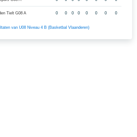
den Tielt G08 A
0
0
0
0
0
0
0
0
sultaten van U08 Niveau 4 B (Basketbal Vlaanderen)