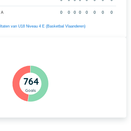
 A
0
0
0
0
0
0
0
0
sultaten van U18 Niveau 4 E (Basketbal Vlaanderen)
764
Goals