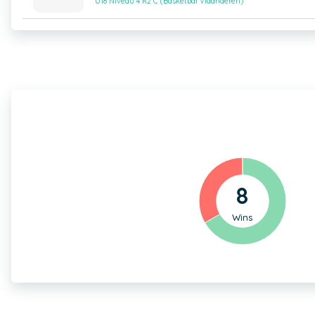
U18 Niveau 4 R2 C (Basketbal Vlaanderen)
8
Wins