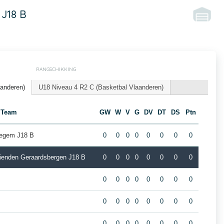
J18 B
RANGSCHIKKING
aanderen)
U18 Niveau 4 R2 C (Basketbal Vlaanderen)
Team
GW
W
V
G
DV
DT
DS
Ptn
tegem J18 B
0
0
0
0
0
0
0
0
ienden Geraardsbergen J18 B
0
0
0
0
0
0
0
0
0
0
0
0
0
0
0
0
0
0
0
0
0
0
0
0
0
0
0
0
0
0
0
0