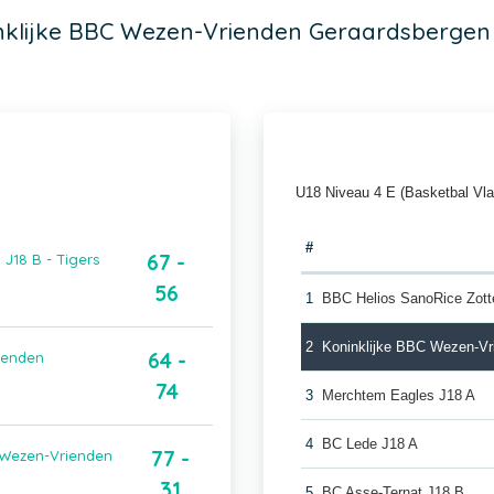
nklijke BBC Wezen-Vrienden Geraardsbergen 
U18 Niveau 4 E (Basketbal Vl
#
67 -
J18 B - Tigers
56
1
BBC Helios SanoRice Zot
2
Koninklijke BBC Wezen-Vr
64 -
rienden
74
3
Merchtem Eagles J18 A
4
BC Lede J18 A
77 -
C Wezen-Vrienden
31
5
BC Asse-Ternat J18 B