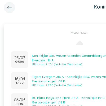
Koni
WEDSTRIJDEN
Koninklijke BBC Wezen-Vrienden Geraardsbergen 
25/03
Evergem J18 A
09:00
U18 Niveau 4 R2 C (Basketbal Vlaanderen)
Tigers Evergem J18 A - Koninklijke BBC Wezen-V
16/04
Geraardsbergen J18 B
17:00
U18 Niveau 4 R2 C (Basketbal Vlaanderen)
BC Black Boys Erpe-Mere J18 A - Koninklijke BB
06/05
Geraardsbergen J18 B
11:30