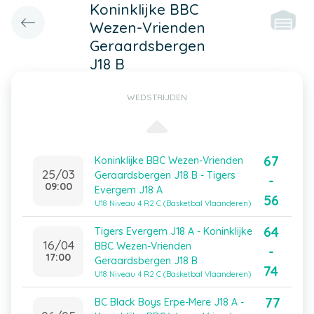
Koninklijke BBC
Wezen-Vrienden
Geraardsbergen
J18 B
WEDSTRIJDEN
67
Koninklijke BBC Wezen-Vrienden
25/03
Geraardsbergen J18 B - Tigers
-
09:00
Evergem J18 A
56
U18 Niveau 4 R2 C (Basketbal Vlaanderen)
64
Tigers Evergem J18 A - Koninklijke
16/04
BBC Wezen-Vrienden
-
17:00
Geraardsbergen J18 B
74
U18 Niveau 4 R2 C (Basketbal Vlaanderen)
77
BC Black Boys Erpe-Mere J18 A -