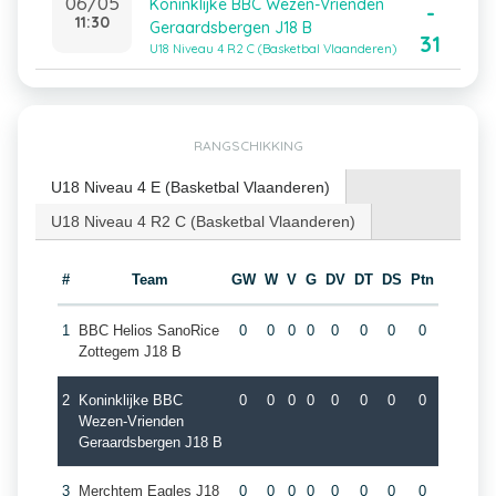
06/05
Koninklijke BBC Wezen-Vrienden
-
11:30
Geraardsbergen J18 B
31
U18 Niveau 4 R2 C (Basketbal Vlaanderen)
RANGSCHIKKING
U18 Niveau 4 E (Basketbal Vlaanderen)
U18 Niveau 4 R2 C (Basketbal Vlaanderen)
#
Team
GW
W
V
G
DV
DT
DS
Ptn
1
BBC Helios SanoRice
0
0
0
0
0
0
0
0
Zottegem J18 B
2
Koninklijke BBC
0
0
0
0
0
0
0
0
Wezen-Vrienden
Geraardsbergen J18 B
3
Merchtem Eagles J18
0
0
0
0
0
0
0
0