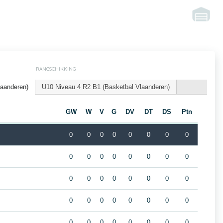
RANGSCHIKKING
laanderen)
U10 Niveau 4 R2 B1 (Basketbal Vlaanderen)
m
GW
W
V
G
DV
DT
DS
Ptn
0
0
0
0
0
0
0
0
0
0
0
0
0
0
0
0
0
0
0
0
0
0
0
0
0
0
0
0
0
0
0
0
0
0
0
0
0
0
0
0