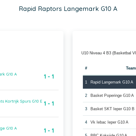
Rapid Raptors Langemark G10 A
U10 Niveau 4 B3 (Basketbal V
#
Tea
ark G10 A
1 - 1
1
Rapid Langemark G10 A
2
Basket Poperinge G10 A
s Kortrijk Spurs G10 E
1 - 1
3
Basket SKT Ieper G10 B
4
Vk Iebac Ieper G10 A
nge G10 A
1 - 1
5
BBC Koksijde G10 A