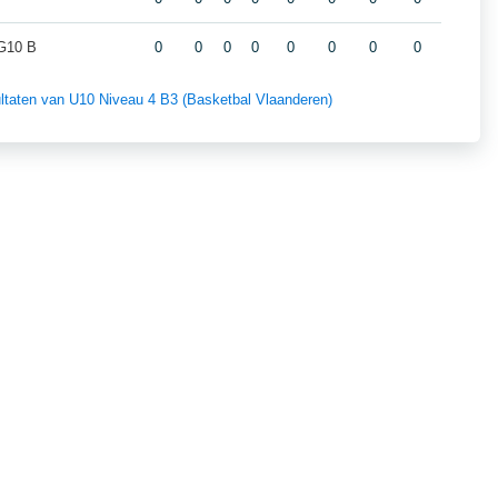
G10 B
0
0
0
0
0
0
0
0
sultaten van U10 Niveau 4 B3 (Basketbal Vlaanderen)