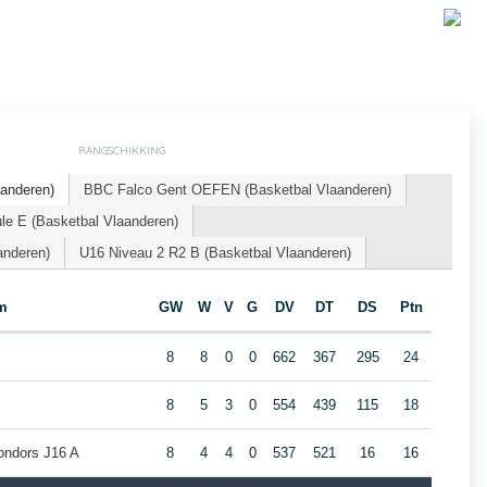
RANGSCHIKKING
aanderen)
BBC Falco Gent OEFEN (Basketbal Vlaanderen)
le E (Basketbal Vlaanderen)
nderen)
U16 Niveau 2 R2 B (Basketbal Vlaanderen)
m
GW
W
V
G
DV
DT
DS
Ptn
8
8
0
0
662
367
295
24
8
5
3
0
554
439
115
18
Condors J16 A
8
4
4
0
537
521
16
16