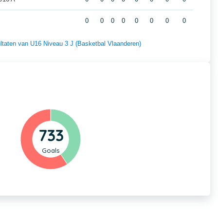
0
0
0
0
0
0
0
0
sultaten van U16 Niveau 3 J (Basketbal Vlaanderen)
733
Goals