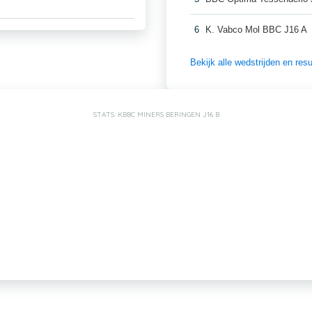
6
K. Vabco Mol BBC J16 A
Bekijk alle wedstrijden en re
STATS: KBBC MINERS BERINGEN J16 B