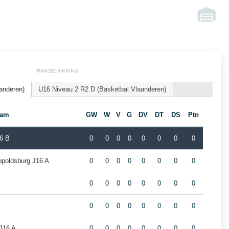
RANGSCHIKKING
anderen)
U16 Niveau 2 R2 D (Basketbal Vlaanderen)
eam
GW
W
V
G
DV
DT
DS
Ptn
6 B
0
0
0
0
0
0
0
0
opoldsburg J16 A
0
0
0
0
0
0
0
0
0
0
0
0
0
0
0
0
0
0
0
0
0
0
0
0
J16 A
0
0
0
0
0
0
0
0