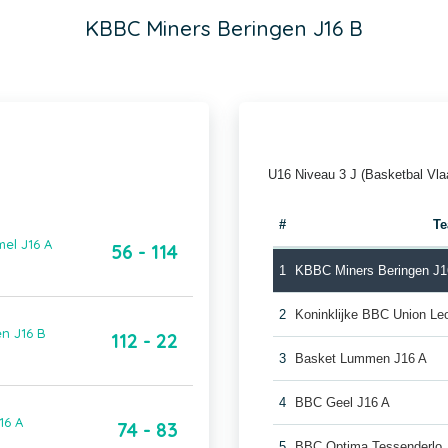
KBBC Miners Beringen J16 B
U16 Niveau 3 J (Basketbal Vla
#
T
el J16 A
56 - 114
1
KBBC Miners Beringen J1
2
Koninklijke BBC Union Le
n J16 B
112 - 22
3
Basket Lummen J16 A
4
BBC Geel J16 A
16 A
74 - 83
5
BBC Optima Tessenderlo 