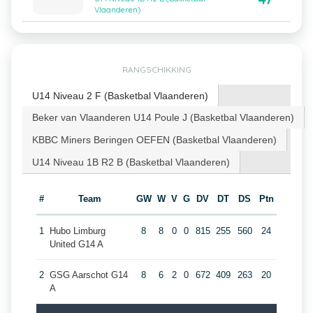
Vlaanderen)
RANGSCHIKKING
U14 Niveau 2 F (Basketbal Vlaanderen)
Beker van Vlaanderen U14 Poule J (Basketbal Vlaanderen)
KBBC Miners Beringen OEFEN (Basketbal Vlaanderen)
U14 Niveau 1B R2 B (Basketbal Vlaanderen)
#
Team
GW
W
V
G
DV
DT
DS
Ptn
1
Hubo Limburg
8
8
0
0
815
255
560
24
United G14 A
2
GSG Aarschot G14
8
6
2
0
672
409
263
20
A