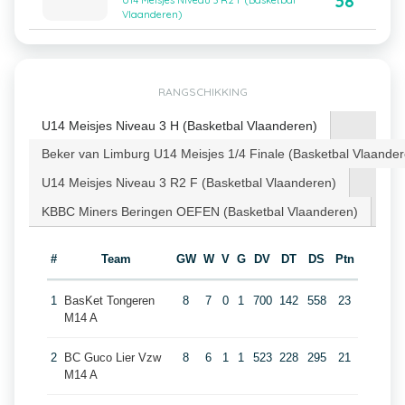
38
U14 Meisjes Niveau 3 R2 F (Basketbal
Vlaanderen)
RANGSCHIKKING
U14 Meisjes Niveau 3 H (Basketbal Vlaanderen)
Beker van Limburg U14 Meisjes 1/4 Finale (Basketbal Vlaander
U14 Meisjes Niveau 3 R2 F (Basketbal Vlaanderen)
KBBC Miners Beringen OEFEN (Basketbal Vlaanderen)
#
Team
GW
W
V
G
DV
DT
DS
Ptn
1
BasKet Tongeren
8
7
0
1
700
142
558
23
M14 A
2
BC Guco Lier Vzw
8
6
1
1
523
228
295
21
M14 A