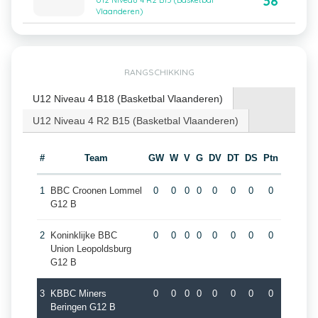
38
U12 Niveau 4 R2 B15 (Basketbal
Vlaanderen)
RANGSCHIKKING
U12 Niveau 4 B18 (Basketbal Vlaanderen)
U12 Niveau 4 R2 B15 (Basketbal Vlaanderen)
#
Team
GW
W
V
G
DV
DT
DS
Ptn
1
BBC Croonen Lommel
0
0
0
0
0
0
0
0
G12 B
2
Koninklijke BBC
0
0
0
0
0
0
0
0
Union Leopoldsburg
G12 B
3
KBBC Miners
0
0
0
0
0
0
0
0
Beringen G12 B