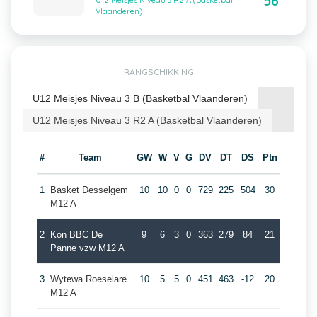
56
U12 Meisjes Niveau 3 R2 A (Basketbal
Vlaanderen)
RANGSCHIKKING
U12 Meisjes Niveau 3 B (Basketbal Vlaanderen)
U12 Meisjes Niveau 3 R2 A (Basketbal Vlaanderen)
#
Team
GW
W
V
G
DV
DT
DS
Ptn
1
Basket Desselgem
10
10
0
0
729
225
504
30
M12 A
2
Kon BBC De
9
6
3
0
363
279
84
21
Panne vzw M12 A
3
Wytewa Roeselare
10
5
5
0
451
463
-12
20
M12 A