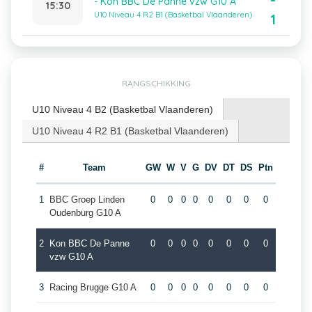
-
- Kon BBC De Panne vzw G10 A
15:30
U10 Niveau 4 R2 B1 (Basketbal Vlaanderen)
1
RANGSCHIKKING
U10 Niveau 4 B2 (Basketbal Vlaanderen)
U10 Niveau 4 R2 B1 (Basketbal Vlaanderen)
#
Team
GW
W
V
G
DV
DT
DS
Ptn
1
BBC Groep Linden
0
0
0
0
0
0
0
0
Oudenburg G10 A
2
Kon BBC De Panne
0
0
0
0
0
0
0
0
vzw G10 A
3
Racing Brugge G10 A
0
0
0
0
0
0
0
0