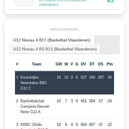
65
U12 Niveau 4 R2 B13 (Basketbal
Vlaanderen)
RANGSCHIKKING
U12 Niveau 4 B17 (Basketbal Vlaanderen)
U12 Niveau 4 R2 B13 (Basketbal Vlaanderen)
#
Team
GW
W
V
G
DV
DT
DS
Ptn
1
Koninklijke
10
10
0
0
527
240
287
30
Herentalse BBC
G12 C
2
Basketbalclub
10
7
3
0
451
394
57
24
Campinia Dessel-
Retie G12 A
3
KBBC Okido
10
6
4
0
454
407
47
22