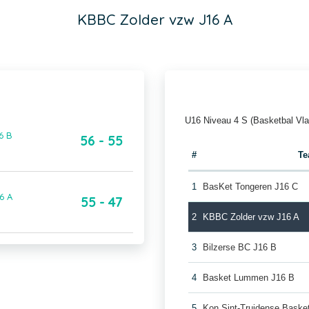
KBBC Zolder vzw J16 A
U16 Niveau 4 S (Basketbal Vl
6 B
56 - 55
#
T
1
BasKet Tongeren J16 C
6 A
55 - 47
2
KBBC Zolder vzw J16 A
3
Bilzerse BC J16 B
4
Basket Lummen J16 B
5
Kon Sint-Truidense Baske