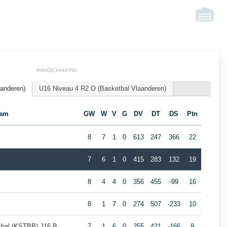
RANGSCHIKKING
aanderen)
U16 Niveau 4 R2 O (Basketbal Vlaanderen)
eam
GW
W
V
G
DV
DT
DS
Ptn
8
7
1
0
613
247
366
22
7
6
1
0
415
283
132
19
8
4
4
0
356
455
-99
16
8
1
7
0
274
507
-233
10
tbal (KSTBB) J16 B
7
1
6
0
255
421
-166
9