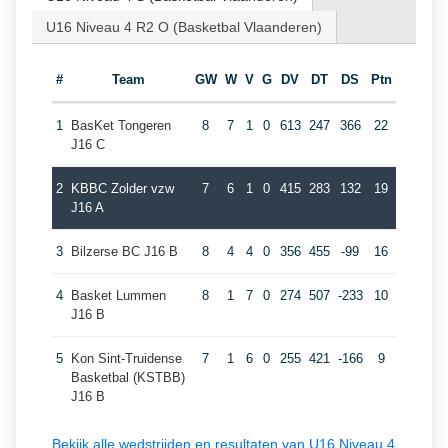
U16 Niveau 4 R2 O (Basketbal Vlaanderen)
#
Team
GW
W
V
G
DV
DT
DS
Ptn
1
BasKet Tongeren
8
7
1
0
613
247
366
22
J16 C
2
KBBC Zolder vzw
7
6
1
0
415
283
132
19
J16 A
3
Bilzerse BC J16 B
8
4
4
0
356
455
-99
16
4
Basket Lummen
8
1
7
0
274
507
-233
10
J16 B
5
Kon Sint-Truidense
7
1
6
0
255
421
-166
9
Basketbal (KSTBB)
J16 B
Bekijk alle wedstrijden en resultaten van U16 Niveau 4