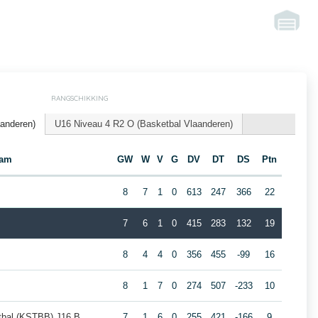
RANGSCHIKKING
aanderen)
U16 Niveau 4 R2 O (Basketbal Vlaanderen)
eam
GW
W
V
G
DV
DT
DS
Ptn
8
7
1
0
613
247
366
22
7
6
1
0
415
283
132
19
8
4
4
0
356
455
-99
16
8
1
7
0
274
507
-233
10
tbal (KSTBB) J16 B
7
1
6
0
255
421
-166
9