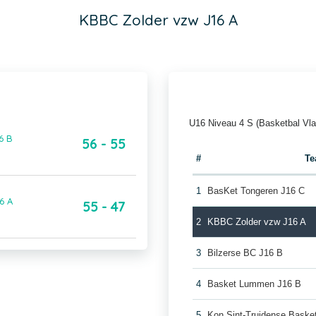
KBBC Zolder vzw J16 A
U16 Niveau 4 S (Basketbal Vl
6 B
56 - 55
#
T
1
BasKet Tongeren J16 C
6 A
55 - 47
2
KBBC Zolder vzw J16 A
3
Bilzerse BC J16 B
4
Basket Lummen J16 B
5
Kon Sint-Truidense Baske