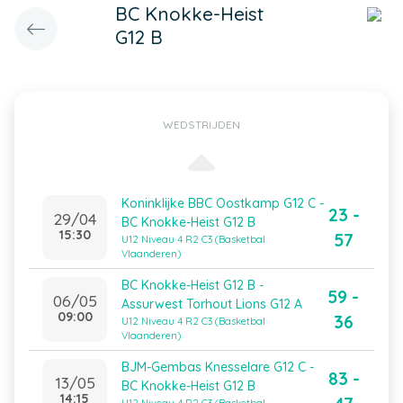
BC Knokke-Heist
G12 B
WEDSTRIJDEN
Koninklijke BBC Oostkamp G12 C -
23 -
29/04
BC Knokke-Heist G12 B
15:30
57
U12 Niveau 4 R2 C3 (Basketbal
Vlaanderen)
BC Knokke-Heist G12 B -
59 -
06/05
Assurwest Torhout Lions G12 A
09:00
36
U12 Niveau 4 R2 C3 (Basketbal
Vlaanderen)
BJM-Gembas Knesselare G12 C -
83 -
13/05
BC Knokke-Heist G12 B
14:15