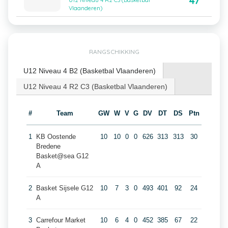
47
U12 Niveau 4 R2 C3 (Basketbal
Vlaanderen)
RANGSCHIKKING
U12 Niveau 4 B2 (Basketbal Vlaanderen)
U12 Niveau 4 R2 C3 (Basketbal Vlaanderen)
#
Team
GW
W
V
G
DV
DT
DS
Ptn
1
KB Oostende
10
10
0
0
626
313
313
30
Bredene
Basket@sea G12
A
2
Basket Sijsele G12
10
7
3
0
493
401
92
24
A
3
Carrefour Market
10
6
4
0
452
385
67
22