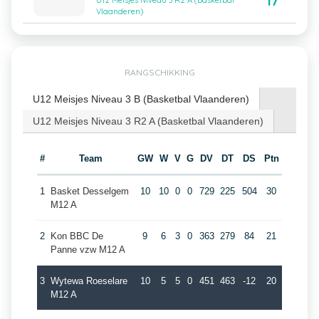
17
U12 Meisjes Niveau 3 R2 A (Basketbal
Vlaanderen)
RANGSCHIKKING
U12 Meisjes Niveau 3 B (Basketbal Vlaanderen)
U12 Meisjes Niveau 3 R2 A (Basketbal Vlaanderen)
#
Team
GW
W
V
G
DV
DT
DS
Ptn
1
Basket Desselgem
10
10
0
0
729
225
504
30
M12 A
2
Kon BBC De
9
6
3
0
363
279
84
21
Panne vzw M12 A
3
Wytewa Roeselare
10
5
5
0
451
463
-12
20
M12 A