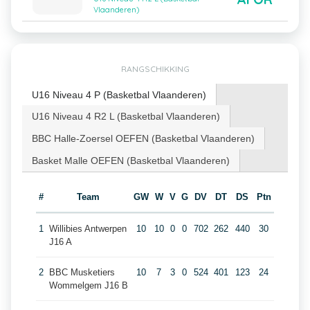
Vlaanderen)
RANGSCHIKKING
U16 Niveau 4 P (Basketbal Vlaanderen)
U16 Niveau 4 R2 L (Basketbal Vlaanderen)
BBC Halle-Zoersel OEFEN (Basketbal Vlaanderen)
Basket Malle OEFEN (Basketbal Vlaanderen)
#
Team
GW
W
V
G
DV
DT
DS
Ptn
1
Willibies Antwerpen
10
10
0
0
702
262
440
30
J16 A
2
BBC Musketiers
10
7
3
0
524
401
123
24
Wommelgem J16 B