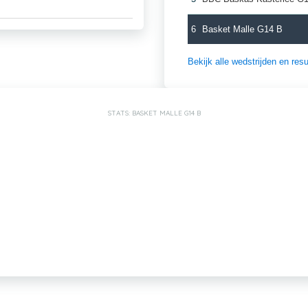
6
Basket Malle G14 B
Bekijk alle wedstrijden en re
STATS: BASKET MALLE G14 B