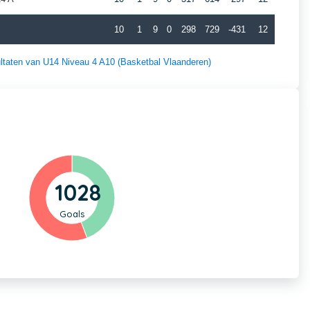
10
1
9
0
298
729
-431
12
sultaten van U14 Niveau 4 A10 (Basketbal Vlaanderen)
1028
Goals