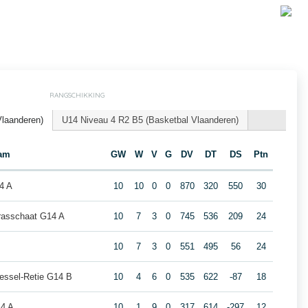
RANGSCHIKKING
Vlaanderen)
U14 Niveau 4 R2 B5 (Basketbal Vlaanderen)
am
GW
W
V
G
DV
DT
DS
Ptn
4 A
10
10
0
0
870
320
550
30
rasschaat G14 A
10
7
3
0
745
536
209
24
10
7
3
0
551
495
56
24
essel-Retie G14 B
10
4
6
0
535
622
-87
18
14 A
10
1
9
0
317
614
-297
12