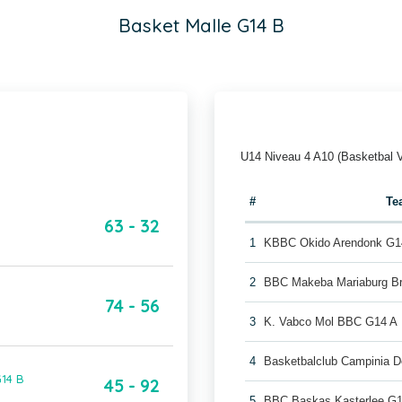
Basket Malle G14 B
U14 Niveau 4 A10 (Basketbal 
#
Te
63 - 32
1
KBBC Okido Arendonk G1
2
BBC Makeba Mariaburg B
74 - 56
3
K. Vabco Mol BBC G14 A
4
Basketbalclub Campinia D
G14 B
45 - 92
5
BBC Baskas Kasterlee G