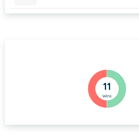
11
Wins