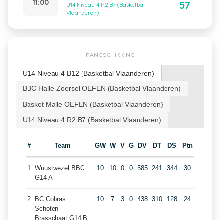
11:00
57
U14 Niveau 4 R2 B7 (Basketbal
Vlaanderen)
RANGSCHIKKING
U14 Niveau 4 B12 (Basketbal Vlaanderen)
BBC Halle-Zoersel OEFEN (Basketbal Vlaanderen)
Basket Malle OEFEN (Basketbal Vlaanderen)
U14 Niveau 4 R2 B7 (Basketbal Vlaanderen)
#
Team
GW
W
V
G
DV
DT
DS
Ptn
1
Wuustwezel BBC
10
10
0
0
585
241
344
30
G14 A
2
BC Cobras
10
7
3
0
438
310
128
24
Schoten-
Brasschaat G14 B