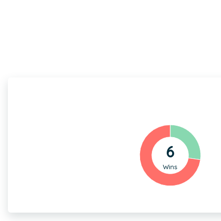
6
Wins