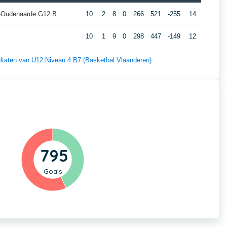
ur-Oudenaarde G12 B
10
2
8
0
266
521
-255
14
10
1
9
0
298
447
-149
12
sultaten van U12 Niveau 4 B7 (Basketbal Vlaanderen)
795
Goals