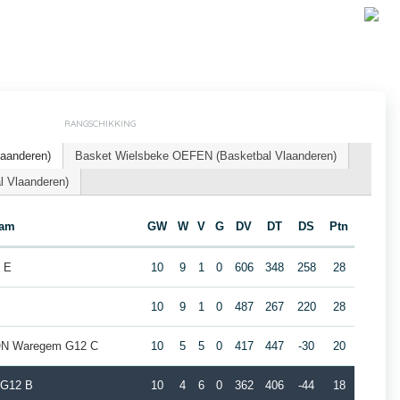
RANGSCHIKKING
laanderen)
Basket Wielsbeke OEFEN (Basketbal Vlaanderen)
l Vlaanderen)
eam
GW
W
V
G
DV
DT
DS
Ptn
 E
10
9
1
0
606
348
258
28
10
9
1
0
487
267
220
28
ION Waregem G12 C
10
5
5
0
417
447
-30
20
 G12 B
10
4
6
0
362
406
-44
18