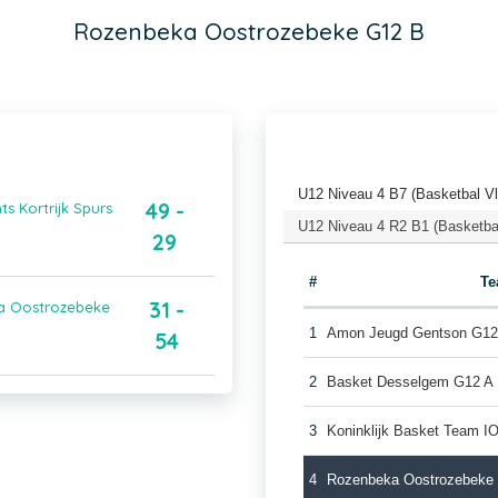
Rozenbeka Oostrozebeke G12 B
U12 Niveau 4 B7 (Basketbal V
49 -
s Kortrijk Spurs
U12 Niveau 4 R2 B1 (Basketba
29
#
T
31 -
ka Oostrozebeke
1
Amon Jeugd Gentson G12
54
2
Basket Desselgem G12 A
3
Koninklijk Basket Team 
4
Rozenbeka Oostrozebeke