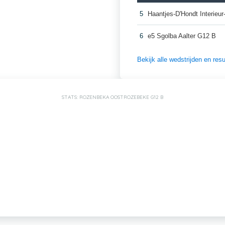
5
Haantjes-D'Hondt Interie
6
e5 Sgolba Aalter G12 B
Bekijk alle wedstrijden en re
STATS: ROZENBEKA OOSTROZEBEKE G12 B