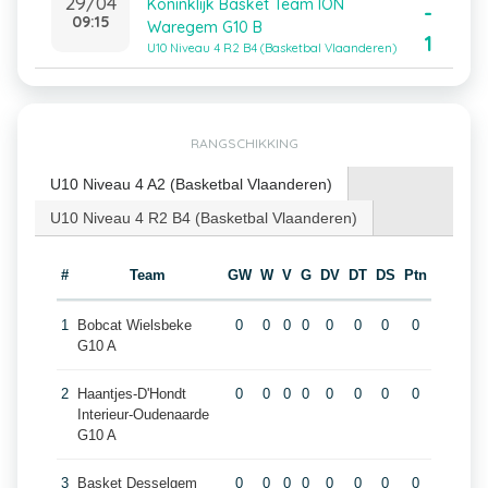
29/04
Koninklijk Basket Team ION
-
09:15
Waregem G10 B
1
U10 Niveau 4 R2 B4 (Basketbal Vlaanderen)
RANGSCHIKKING
U10 Niveau 4 A2 (Basketbal Vlaanderen)
U10 Niveau 4 R2 B4 (Basketbal Vlaanderen)
#
Team
GW
W
V
G
DV
DT
DS
Ptn
1
Bobcat Wielsbeke
0
0
0
0
0
0
0
0
G10 A
2
Haantjes-D'Hondt
0
0
0
0
0
0
0
0
Interieur-Oudenaarde
G10 A
3
Basket Desselgem
0
0
0
0
0
0
0
0