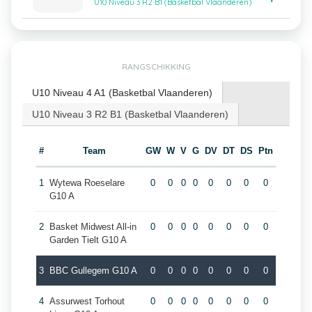
U10 Niveau 3 R2 B1 (Basketbal Vlaanderen)
RANGSCHIKKING
U10 Niveau 4 A1 (Basketbal Vlaanderen)
U10 Niveau 3 R2 B1 (Basketbal Vlaanderen)
#
Team
GW
W
V
G
DV
DT
DS
Ptn
1
Wytewa Roeselare
0
0
0
0
0
0
0
0
G10 A
2
Basket Midwest All-in
0
0
0
0
0
0
0
0
Garden Tielt G10 A
3
BBC Gullegem G10 A
0
0
0
0
0
0
0
0
4
Assurwest Torhout
0
0
0
0
0
0
0
0