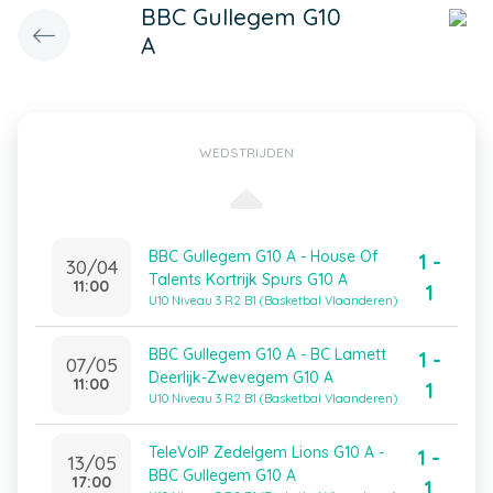
BBC Gullegem G10
A
WEDSTRIJDEN
BBC Gullegem G10 A - House Of
1 -
30/04
Talents Kortrijk Spurs G10 A
11:00
1
U10 Niveau 3 R2 B1 (Basketbal Vlaanderen)
BBC Gullegem G10 A - BC Lamett
1 -
07/05
Deerlijk-Zwevegem G10 A
11:00
1
U10 Niveau 3 R2 B1 (Basketbal Vlaanderen)
TeleVoIP Zedelgem Lions G10 A -
1 -
13/05
BBC Gullegem G10 A
17:00
1