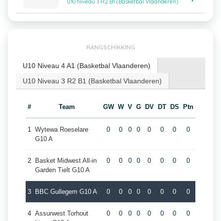
U10 Niveau 3 R2 B1 (Basketbal Vlaanderen)
RANGSCHIKKING
U10 Niveau 4 A1 (Basketbal Vlaanderen)
U10 Niveau 3 R2 B1 (Basketbal Vlaanderen)
#
Team
GW
W
V
G
DV
DT
DS
Ptn
1
Wytewa Roeselare
0
0
0
0
0
0
0
0
G10 A
2
Basket Midwest All-in
0
0
0
0
0
0
0
0
Garden Tielt G10 A
3
BBC Gullegem G10 A
0
0
0
0
0
0
0
0
4
Assurwest Torhout
0
0
0
0
0
0
0
0