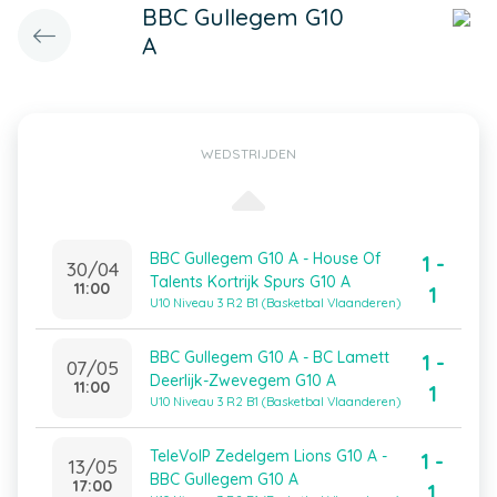
BBC Gullegem G10
A
WEDSTRIJDEN
BBC Gullegem G10 A - House Of
1 -
30/04
Talents Kortrijk Spurs G10 A
11:00
1
U10 Niveau 3 R2 B1 (Basketbal Vlaanderen)
BBC Gullegem G10 A - BC Lamett
1 -
07/05
Deerlijk-Zwevegem G10 A
11:00
1
U10 Niveau 3 R2 B1 (Basketbal Vlaanderen)
TeleVoIP Zedelgem Lions G10 A -
1 -
13/05
BBC Gullegem G10 A
17:00
1