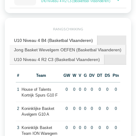
U10 Niveau 4 R2 C3 (Basketbal Vlaanderen)
RANGSCHIKKING
U10 Niveau 4 B4 (Basketbal Vlaanderen)
Jong Basket Wevelgem OEFEN (Basketbal Vlaanderen)
U10 Niveau 4 R2 C3 (Basketbal Vlaanderen)
#
Team
GW
W
V
G
DV
DT
DS
Ptn
1
House of Talents
0
0
0
0
0
0
0
0
Kortrijk Spurs G10 F
2
Koninklijke Basket
0
0
0
0
0
0
0
0
Avelgem G10 A
3
Koninklijk Basket
0
0
0
0
0
0
0
0
Team ION Waregem