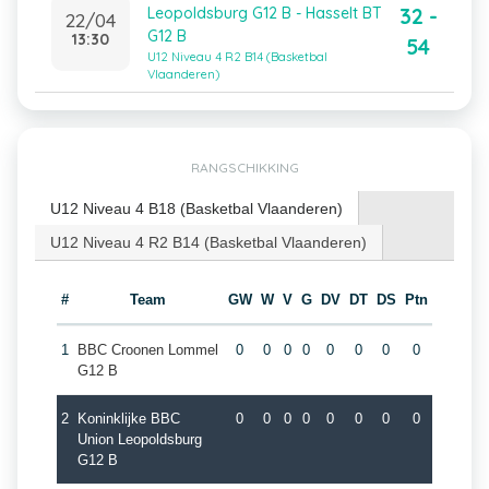
32 -
Leopoldsburg G12 B - Hasselt BT
22/04
G12 B
13:30
54
U12 Niveau 4 R2 B14 (Basketbal
Vlaanderen)
RANGSCHIKKING
U12 Niveau 4 B18 (Basketbal Vlaanderen)
U12 Niveau 4 R2 B14 (Basketbal Vlaanderen)
#
Team
GW
W
V
G
DV
DT
DS
Ptn
1
BBC Croonen Lommel
0
0
0
0
0
0
0
0
G12 B
2
Koninklijke BBC
0
0
0
0
0
0
0
0
Union Leopoldsburg
G12 B