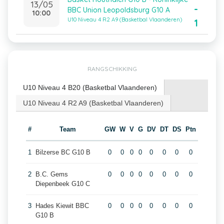
13/05
-
BBC Union Leopoldsburg G10 A
10:00
U10 Niveau 4 R2 A9 (Basketbal Vlaanderen)
1
RANGSCHIKKING
U10 Niveau 4 B20 (Basketbal Vlaanderen)
U10 Niveau 4 R2 A9 (Basketbal Vlaanderen)
#
Team
GW
W
V
G
DV
DT
DS
Ptn
1
Bilzerse BC G10 B
0
0
0
0
0
0
0
0
2
B.C. Gems
0
0
0
0
0
0
0
0
Diepenbeek G10 C
3
Hades Kiewit BBC
0
0
0
0
0
0
0
0
G10 B