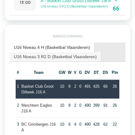
-
A - Basket Club Groot Dilbeek J16 A
13:00
U16 Niveau 3 R2 D (Basketbal Vlaanderen)
66
RANGSCHIKKING
U16 Niveau 4 H (Basketbal Vlaanderen)
U16 Niveau 3 R2 D (Basketbal Vlaanderen)
#
Team
GW
W
V
G
DV
DT
DS
Ptn
1
Basket Club Groot
10
8
2
0
491
425
66
26
Dilbeek J16 A
2
Merchtem Eagles
10
8
2
0
490
399
91
26
J16 A
3
BC Grimbergen J16
10
6
4
0
490
428
62
22
A