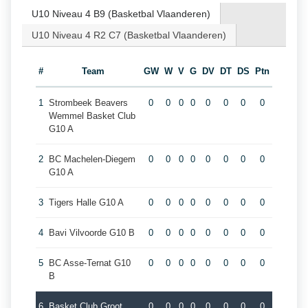
U10 Niveau 4 B9 (Basketbal Vlaanderen)
U10 Niveau 4 R2 C7 (Basketbal Vlaanderen)
#
Team
GW
W
V
G
DV
DT
DS
Ptn
1
Strombeek Beavers
0
0
0
0
0
0
0
0
Wemmel Basket Club
G10 A
2
BC Machelen-Diegem
0
0
0
0
0
0
0
0
G10 A
3
Tigers Halle G10 A
0
0
0
0
0
0
0
0
4
Bavi Vilvoorde G10 B
0
0
0
0
0
0
0
0
5
BC Asse-Ternat G10
0
0
0
0
0
0
0
0
B
6
Basket Club Groot
0
0
0
0
0
0
0
0