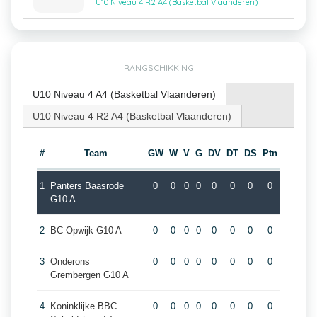
U10 Niveau 4 R2 A4 (Basketbal Vlaanderen)
RANGSCHIKKING
U10 Niveau 4 A4 (Basketbal Vlaanderen)
U10 Niveau 4 R2 A4 (Basketbal Vlaanderen)
#
Team
GW
W
V
G
DV
DT
DS
Ptn
1
Panters Baasrode
0
0
0
0
0
0
0
0
G10 A
2
BC Opwijk G10 A
0
0
0
0
0
0
0
0
3
Onderons
0
0
0
0
0
0
0
0
Grembergen G10 A
4
Koninklijke BBC
0
0
0
0
0
0
0
0