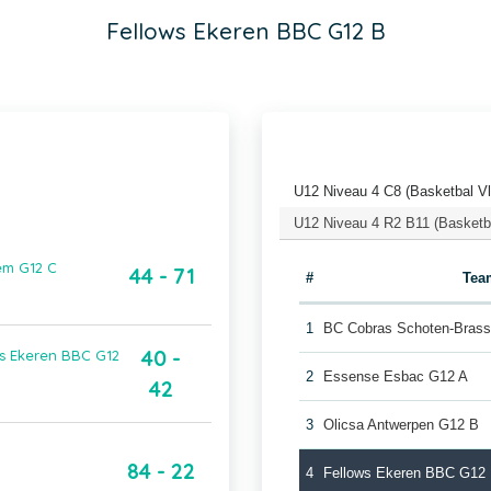
Fellows Ekeren BBC G12 B
U12 Niveau 4 C8 (Basketbal V
U12 Niveau 4 R2 B11 (Basketb
em G12 C
44 - 71
#
Tea
1
BC Cobras Schoten-Bras
40 -
ws Ekeren BBC G12
2
Essense Esbac G12 A
42
3
Olicsa Antwerpen G12 B
84 - 22
4
Fellows Ekeren BBC G12