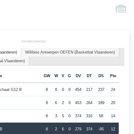
RANGSCHIKKING
laanderen)
Willibies Antwerpen OEFEN (Basketbal Vlaanderen)
al Vlaanderen)
m
GW
W
V
G
DV
DT
DS
Ptn
schaat G12 B
8
8
0
0
454
217
237
24
8
6
2
0
453
264
189
20
8
3
5
0
374
316
58
14
 B
8
2
6
0
279
374
-95
12