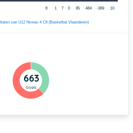
8
1
7
0
95
484
-389
10
sultaten van U12 Niveau 4 C8 (Basketbal Vlaanderen)
663
Goals