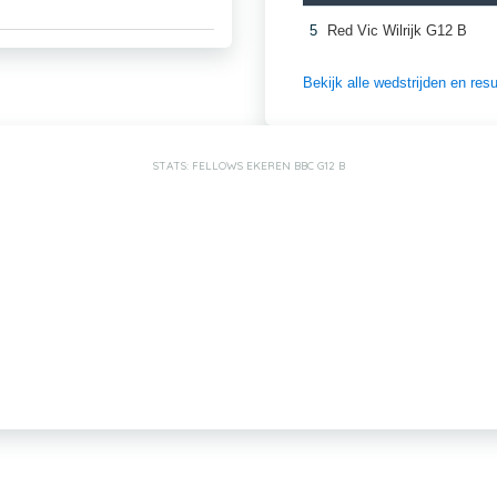
5
Red Vic Wilrijk G12 B
Bekijk alle wedstrijden en re
STATS: FELLOWS EKEREN BBC G12 B