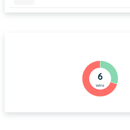
6
Wins